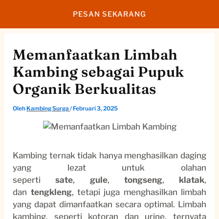
Lewati
PESAN SEKARANG
ke
konten
Memanfaatkan Limbah
Kambing sebagai Pupuk
Organik Berkualitas
Oleh
Kambing Surga
/
Februari 3, 2025
Kambing ternak tidak hanya menghasilkan daging
yang lezat untuk olahan
seperti
sate
,
gule
,
tongseng
,
klatak
,
dan
tengkleng
, tetapi juga menghasilkan limbah
yang dapat dimanfaatkan secara optimal. Limbah
kambing, seperti kotoran dan urine, ternyata