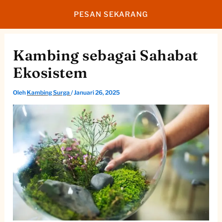
Lewati
PESAN SEKARANG
ke
konten
Kambing sebagai Sahabat
Ekosistem
Oleh
Kambing Surga
/
Januari 26, 2025