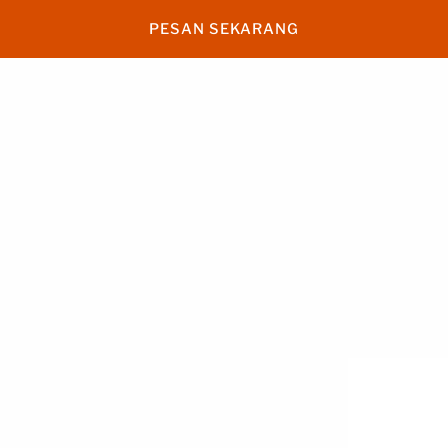
PESAN SEKARANG